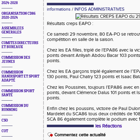
2024-2028
informations
/
INFOS ADMINISTRATIVES
ORGANISATION CD86
2020-2024
Résultats creps EAPO :
ASSEMBLEES
GENERALES
Ce samedi 29 novembre, 80 EA-PO se retrouv
compétition en salle de la saison.
COMITES DIRECTEURS
ET BUREAUX
Chez les EA filles, triplé de l’EPA86 avec la vi
points devant Anliyah Abdou Bacar 103 point
COMMISSION DES
points.
JEUNES
Chez les EA garçons triplé également de l’’
COMMISSION
130 points, Paul Chatry 123 points et Isaac Bata
HANDISPORT ET SPORT
ADAPTÉ
Chez les Poussines, toujours l’EPA86 avec en 
COMMISSION SPORT
points, devant Clémence Dalus 101 points et I
SANTÉ
points.
COMMISSION DU
Enfin chez les poussins, victoire de Paul Dulo
RUNNING
Mardelet du SCA86 tous deux crédités de 108
SCA 86 également complète le podium avec 1
CSO
les Réactions
COT
Commentez cette actualité