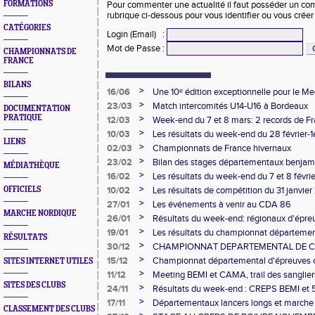
FORMATIONS
Pour commenter une actualité il faut posséder un compt
rubrique ci-dessous pour vous identifier ou vous crée
CATÉGORIES
Login (Email)
:
Mot de Passe
:
CHAMPIONNATS DE
FRANCE
BILANS
>
16/06
Une 10ᵉ édition exceptionnelle pour le Me
d’Athlétisme de Poitiers
>
23/03
Match intercomités U14-U16 à Bordeaux
DOCUMENTATION
PRATIQUE
>
12/03
Week-end du 7 et 8 mars: 2 records de Fr
aux Frances de cross à Carhaix pour la V
>
10/03
Les résultats du week-end du 28 février-1
LIENS
>
02/03
Championnats de France hivernaux
>
23/02
Bilan des stages départementaux benja
MÉDIATHÈQUE
>
16/02
Les résultats du week-end du 7 et 8 févrie
>
OFFICIELS
10/02
Les résultats de compétition du 31 janvie
>
27/01
Les événements à venir au CDA 86
MARCHE NORDIQUE
>
26/01
Résultats du week-end: régionaux d'épre
marche, 1/4 de finale de cross et dépar
>
19/01
Les résultats du championnat département
RÉSULTATS
compétitions du week-end
>
30/12
CHAMPIONNAT DEPARTEMENTAL DE 
>
15/12
Championnat départemental d'épreuves
SITES INTERNET UTILES
>
11/12
Meeting BEMI et CAMA, trail des sangliers 
SITES DES CLUBS
résultats
>
24/11
Résultats du week-end : CREPS BEMI et 5
Matours
>
17/11
Départementaux lancers longs et marche à
CLASSEMENT DES CLUBS
novembre 2025